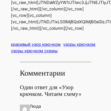
[vc_raw_html]JTNDaWZyYW1lJTIwc3JjJTNEJT
[/vc_raw_html][/vc_column][/vc_row]
[vc_row][vc_column]
[vc_raw_html]JTNDJTIxLS0lMjBQdXQlMjB0aGl
[/vc_raw_html][/vc_column][/vc_row]
красивый узор крючком
узоры крючком
узоры крючком схемы
Комментарии
Один ответ для «Узор
крючком. Читаем схему»
Люда