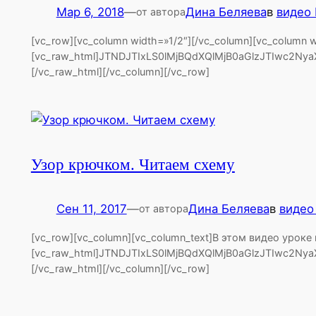
Мар 6, 2018
—
Дина Беляева
в
видео
от автора
[vc_row][vc_column width=»1/2″][/vc_column][vc_co
[vc_raw_html]JTNDJTIxLS0lMjBQdXQlMjB0aGlzJTIwc
[/vc_raw_html][/vc_column][/vc_row]
Узор крючком. Читаем схему
Сен 11, 2017
—
Дина Беляева
в
видео
от автора
[vc_row][vc_column][vc_column_text]В этом видео 
[vc_raw_html]JTNDJTIxLS0lMjBQdXQlMjB0aGlzJTIwc
[/vc_raw_html][/vc_column][/vc_row]