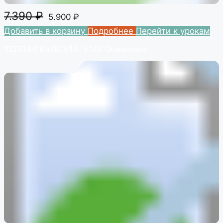
7.390
₽
5.900
₽
Добавить в корзину
Подробнее
Перейти к урокам
ТЕПЛАЯ КАПСУЛА. 5 МК Осень-зима