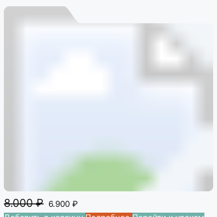
8.000
₽
6.900
₽