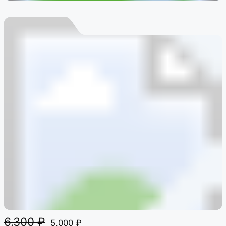
6.300
₽
5.000
₽