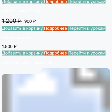
Добавить в корзину
Подробнее
Перейти к урокам
МК Штанишки Carino
1.200
₽
900
₽
Добавить в корзину
Подробнее
Перейти к урокам
МК Костюм Allstar
1.900
₽
Добавить в корзину
Подробнее
Перейти к урокам
МК Пинетки босоножки Mily