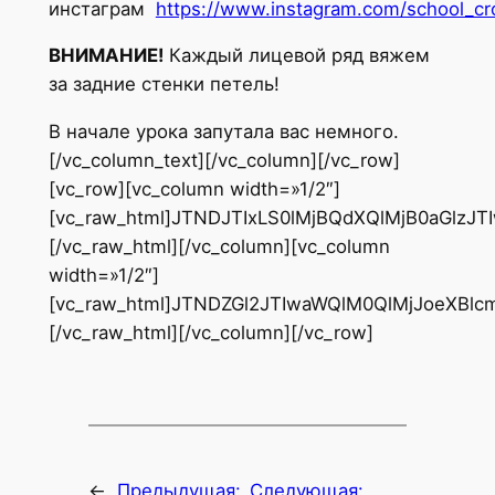
инстаграм
https://www.instagram.com/school_cr
ВНИМАНИЕ!
Каждый лицевой ряд вяжем
за задние стенки петель!
В начале урока запутала вас немного.
[/vc_column_text][/vc_column][/vc_row]
[vc_row][vc_column width=»1/2″]
[vc_raw_html]JTNDJTIxLS0lMjBQdXQlMjB0aGl
[/vc_raw_html][/vc_column][vc_column
width=»1/2″]
[vc_raw_html]JTNDZGl2JTIwaWQlM0QlMjJoeXB
[/vc_raw_html][/vc_column][/vc_row]
←
Предыдущая:
Следующая: