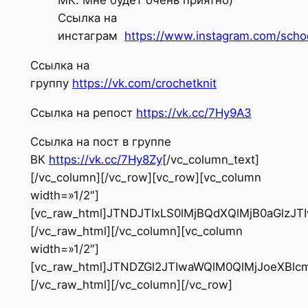
Ссылка на
инстаграм
https://www.instagram.com/scho
Ссылка на
группу
https://vk.com/crochetknit
Ссылка на репост
https://vk.cc/7Hy9A3
Ссылка на пост в группе
ВК
https://vk.cc/7Hy8Zy
[/vc_column_text]
[/vc_column][/vc_row][vc_row][vc_column
width=»1/2″]
[vc_raw_html]JTNDJTIxLS0lMjBQdXQlMjB0aGl
[/vc_raw_html][/vc_column][vc_column
width=»1/2″]
[vc_raw_html]JTNDZGl2JTIwaWQlM0QlMjJoeXB
[/vc_raw_html][/vc_column][/vc_row]