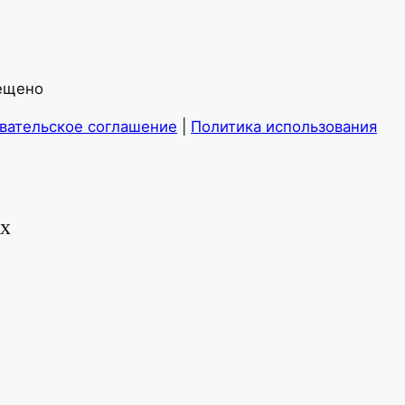
рещено
вательское соглашение
|
Политика использования
ых