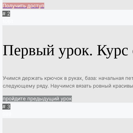
Получить доступ
# 2
1061
Первый урок. Курс 
Учимся держать крючок в руках, база: начальная пе
следующему ряду. Научимся вязать ровный красивый
пройдите предыдущий урок
# 3
989