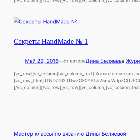
[/vc_column][/vc_row][vc_row][vc_column][vc_column_te
Секреты HandMade № 1
Май 29, 2016
—
Дина Беляева
в
Журн
от автора
[vc_row][vc_column][vc_column_text] Хотите полистать
[vc_raw_html]JTNDZGl2JTIwZGF0YS1jb25maWdpZCUzRC
[/vc_column][/vc_row][vc_row][vc_column][vc_column_te
Мастер классы по вязанию Дины Беляевой