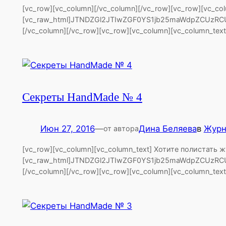
[vc_row][vc_column][/vc_column][/vc_row][vc_row][vc_c
[vc_raw_html]JTNDZGl2JTIwZGF0YS1jb25maWdpZCUzRC
[/vc_column][/vc_row][vc_row][vc_column][vc_column_te
Секреты HandMade № 4
Июн 27, 2016
—
Дина Беляева
в
Журн
от автора
[vc_row][vc_column][vc_column_text] Хотите полистать
[vc_raw_html]JTNDZGl2JTIwZGF0YS1jb25maWdpZCUzRC
[/vc_column][/vc_row][vc_row][vc_column][vc_column_te