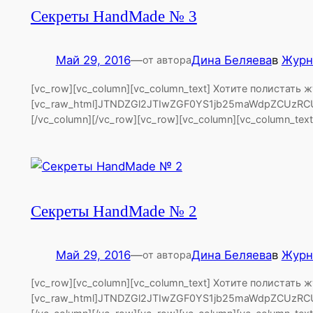
Секреты HandMade № 3
Май 29, 2016
—
Дина Беляева
в
Журн
от автора
[vc_row][vc_column][vc_column_text] Хотите полистать
[vc_raw_html]JTNDZGl2JTIwZGF0YS1jb25maWdpZCUzRC
[/vc_column][/vc_row][vc_row][vc_column][vc_column_te
Секреты HandMade № 2
Май 29, 2016
—
Дина Беляева
в
Журн
от автора
[vc_row][vc_column][vc_column_text] Хотите полистать
[vc_raw_html]JTNDZGl2JTIwZGF0YS1jb25maWdpZCUzRC