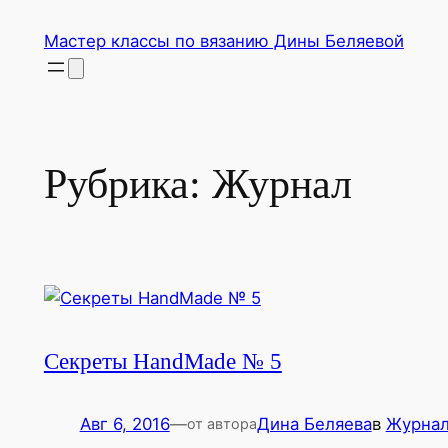
Перейти
Мастер классы по вязанию Дины Беляевой
к
содержимому
Рубрика:
Журнал
Секреты HandMade № 5
Авг 6, 2016
—
Дина Беляева
в
Журна
от автора