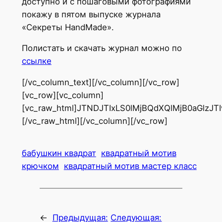
доступно и с пошаговыми фотографиями
покажу в пятом выпуске журнала
«Секреты HandMade».
Полистать и скачать журнал можно по
ссылке
[/vc_column_text][/vc_column][/vc_row]
[vc_row][vc_column]
[vc_raw_html]JTNDJTIxLS0lMjBQdXQlMjB0aGl
[/vc_raw_html][/vc_column][/vc_row]
бабушкин квадрат
квадратный мотив
крючком
квадратный мотив мастер класс
←
Предыдущая:
Следующая: