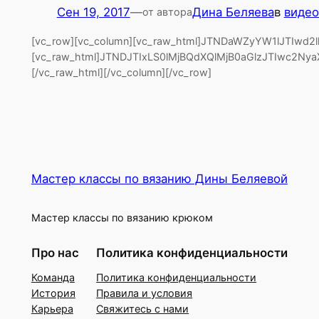
Сен 19, 2017
—
Дина Беляева
в
виде
от автора
[vc_row][vc_column][vc_raw_html]JTNDaWZyYW1lJTIwd
[vc_raw_html]JTNDJTIxLS0lMjBQdXQlMjB0aGlzJTIwc
[/vc_raw_html][/vc_column][/vc_row]
Мастер классы по вязанию Дины Беляевой
Мастер классы по вязанию крюком
Про нас
Политика конфиденциальности
Команда
Политика конфиденциальности
История
Правила и условия
Карьера
Свяжитесь с нами