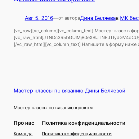
Авг 5, 2016
—
Дина Беляева
в
МК бес
от автора
[vc_row][vc_column][vc_column_text] Мастер-класс в формате PDF Шапочка для малышей крючком. 5 вариантов воплощения. [/vc_column_text][/vc_column][/vc_row][vc_row][vc_column][vc_single_image image=»1396″ img_size=»650х650″ alignment=»center»][/vc_column][/vc_row][vc_row][vc_column][vc_raw_html]JTNDc3R5bGUlMjB0eXBlJTNEJTIydGV4dCUyRmNzcyUyMiUzRSU0MG1lZGlhJTIwb25seSUyMHNjcmVlbiUyMGFuZCUyMCUyOG1heC13aWR0aCUzQSUyMDQ4MHB4JTI5JTIwJTdCLmZvcm1fbmV3c2xldHRlciUyMCU3QndpZHRoJTNBJTIwOTglMjUlMjAlMjFpbXBvcnRhbnQlM0IlN0QlMjAlN0QlM0MlMkZzdHlsZSUzRSUzQ3NjcmlwdCUyMHR5cGUlM0QlMjJ0ZXh0JTJGamF2YXNjcmlwdCUyMiUyMHNyYyUzRCUyMmh0dHBzJTNBJTJGJTJGYXV0b3dlYm9mZmljZS5ydSUyRmpzJTJGanF1ZXJ5Lm1hc2suanMlMjIlM0UlM0MlMkZzY3JpcHQlM0UlM0NzY3JpcHQlMjB0eXBlJTNEJTIydGV4dCUyRmphdmFzY3JpcHQlMjIlM0UlMjQlMjhmdW5jdGlvbiUyOCUyOSUyMCU3QiUyNCUyOCUyMmJvZHklMjIlMjkub24lMjglMjJzdWJtaXQlMjIlMkMlMjAlMjIuZm9ybV9uZXdzbGV0dGVyJTIyJTJDJTIwZnVuY3Rpb24lMjhlJTI5JTIwJTdCdmFyJTIwbWVzc2FnZSUyMCUzRCUyMCUyMiVEMCVBMyVEMCVCQSVEMCVCMCVEMCVCNiVEMCVCOCVEMSU4MiVEMCVCNSUyMCVEMCVCNyVEMCVCRCVEMCVCMCVEMSU4NyVEMCVCNSVEMCVCRCVEMCVCOCVEMSU4RiUyMCVEMCVCMiVEMSU4MSVEMCVCNSVEMSU4NSUyMCVEMCVCRSVEMCVCMSVEMSU4RiVEMCVCNyVEMCVCMCVEMSU4MiVEMCVCNSVEMCVCQiVEMSU4QyVEMCVCRCVEMSU4QiVEMSU4NSUyMCVEMCVCNCVEMCVCQiVEMSU4RiUyMCVEMCVCNyVEMCVCMCVEMCVCRiVEMCVCRSVEMCVCQiVEMCVCRCVEMCVCNSVEMCVCRCVEMCVCOCVEMSU4RiUyMCVEMCVCRiVEMCVCRSVEMCVCQiVEMCVCNSVEMCVCOSUyMSUyMiUzQiUyMHZhciUyMHJldCUyMCUzRCUyMDAlM0JpZiUyOCUyNCUyOCUyMi5uYW1lLWJsb2NrJTIwLmZpZWxkX3ZhbHVlJTIyJTJDJTIwdGhpcyUyOS52YWwlMjglMjkubGVuZ3RoJTIwJTNDJTIwMSUyOSU3QiUyNCUyOCUyMi5uYW1lLWJsb2NrJTIwLmZpZWxkX3ZhbHVlJTIyJTJDJTIwdGhpcyUyOS5jc3MlMjglMjJib3JkZXItY29sb3IlMjIlMkMlMjJyZWQlMjIlMjklM0JyZXQlMjAlM0QlMjAxJTNCJTdEaWYlMjglMjQlMjglMjIuZW1haWwtYmxvY2slMjAuZmllbGRfdmFsdWUlMjIlMkMlMjB0aGlzJTI5LnZhbCUyOCUyOS5sZW5ndGglMjAlM0MlMjAxJTI5JTdCJTIwJTI0JTI4JTIyLmVtYWlsLWJsb2NrJTIwLmZpZWxkX3ZhbHVlJTIyJTJDJTIwdGhpcyUyOS5jc3MlMjglMjJib3JkZXItY29sb3IlM
Мастер классы по вязанию Дины Беляевой
Мастер классы по вязанию крюком
Про нас
Политика конфиденциальности
Команда
Политика конфиденциальности