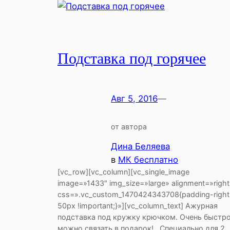
Подставка под горячее
Авг 5, 2016
—
от автора
Дина Беляева
в
МК бесплатно
[vc_row][vc_column][vc_single_image
image=»1433″ img_size=»large» alignment=»right
css=».vc_custom_1470424343708{padding-right
50px !important;}»][vc_column_text] Ажурная
подставка под кружку крючком. Очень быстр
можно связать в подарок! Специально для 2