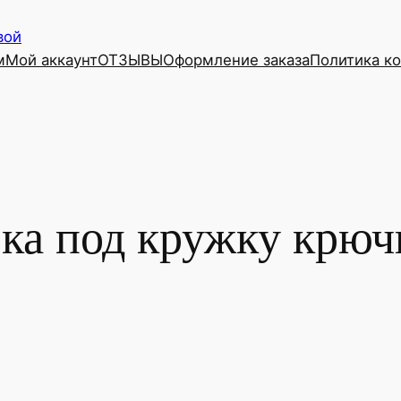
вой
м
Мой аккаунт
ОТЗЫВЫ
Оформление заказа
Политика к
вка под кружку крюч