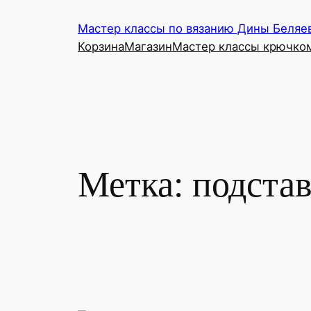
Перейти
Мастер классы по вязанию Дины Беляе
к
Корзина
Магазин
Мастер классы крючко
содержимому
Метка:
подста