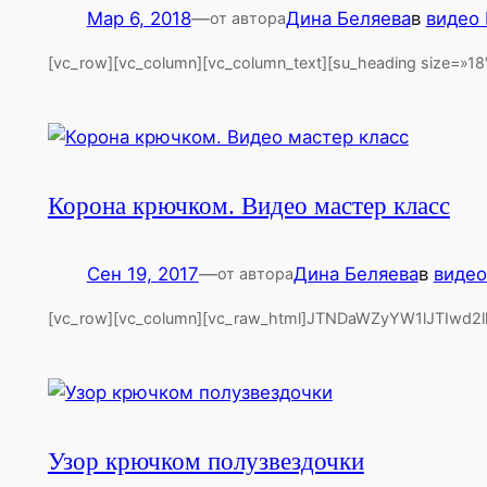
Мар 6, 2018
—
Дина Беляева
в
видео
от автора
[vc_row][vc_column][vc_column_text][su_heading size=»
Корона крючком. Видео мастер класс
Сен 19, 2017
—
Дина Беляева
в
виде
от автора
[vc_row][vc_column][vc_raw_html]JTNDaWZyYW1lJTI
Узор крючком полузвездочки