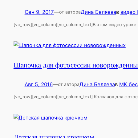
Сен 9, 2017
—
Дина Беляева
в
видео
от автора
[vc_row][vc_column][vc_column_text]В этом видео уроке
Шапочка для фотосессии новорожденны
Авг 5, 2016
—
Дина Беляева
в
МК бес
от автора
[vc_row][vc_column][vc_column_text] Колпачок для
Детская шапочка крючком