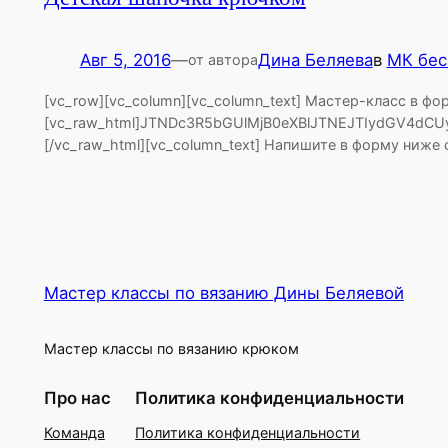
Авг 5, 2016
—
Дина Беляева
в
МК бес
от автора
[vc_row][vc_column][vc_column_text] Мастер-класс в формате PDF Шапочка для малышей крючком. 5 вариантов воплощения. [/vc_column_text][/vc_column][/vc_row][vc_row][vc_column][vc_single_image image=»1396″ img_size=»650х650″ alignment=»center»][/vc_column][/vc_row][vc_row][vc_column][vc_raw_html]JTNDc3R5bGUlMjB0eXBlJTNEJTIydGV4dCUyRmNzcyUyMiUzRSU0MG1lZGlhJTIwb25seSUyMHNjcmVlbiUyMGFuZCUyMCUyOG1heC13aWR0aCUzQSUyMDQ4MHB4JTI5JTIwJTdCLmZvcm1fbmV3c2xldHRlciUyMCU3QndpZHRoJTNBJTIwOTglMjUlMjAlMjFpbXBvcnRhbnQlM0IlN0QlMjAlN0QlM0MlMkZzdHlsZSUzRSUzQ3NjcmlwdCUyMHR5cGUlM0QlMjJ0ZXh0JTJGamF2YXNjcmlwdCUyMiUyMHNyYyUzRCUyMmh0dHBzJTNBJTJGJTJGYXV0b3dlYm9mZmljZS5ydSUyRmpzJTJGanF1ZXJ5Lm1hc2suanMlMjIlM0UlM0MlMkZzY3JpcHQlM0UlM0NzY3JpcHQlMjB0eXBlJTNEJTIydGV4dCUyRmphdmFzY3JpcHQlMjIlM0UlMjQlMjhmdW5jdGlvbiUyOCUyOSUyMCU3QiUyNCUyOCUyMmJvZHklMjIlMjkub24lMjglMjJzdWJtaXQlMjIlMkMlMjAlMjIuZm9ybV9uZXdzbGV0dGVyJTIyJTJDJTIwZnVuY3Rpb24lMjhlJTI5JTIwJTdCdmFyJTIwbWVzc2FnZSUyMCUzRCUyMCUyMiVEMCVBMyVEMCVCQSVEMCVCMCVEMCVCNiVEMCVCOCVEMSU4MiVEMCVCNSUyMCVEMCVCNyVEMCVCRCVEMCVCMCVEMSU4NyVEMCVCNSVEMCVCRCVEMCVCOCVEMSU4RiUyMCVEMCVCMiVEMSU4MSVEMCVCNSVEMSU4NSUyMCVEMCVCRSVEMCVCMSVEMSU4RiVEMCVCNyVEMCVCMCVEMSU4MiVEMCVCNSVEMCVCQiVEMSU4QyVEMCVCRCVEMSU4QiVEMSU4NSUyMCVEMCVCNCVEMCVCQiVEMSU4RiUyMCVEMCVCNyVEMCVCMCVEMCVCRiVEMCVCRSVEMCVCQiVEMCVCRCVEMCVCNSVEMCVCRCVEMCVCOCVEMSU4RiUyMCVEMCVCRiVEMCVCRSVEMCVCQiVEMCVCNSVEMCVCOSUyMSUyMiUzQiUyMHZhciUyMHJldCUyMCUzRCUyMDAlM0JpZiUyOCUyNCUyOCUyMi5uYW1lLWJsb2NrJTIwLmZpZWxkX3ZhbHVlJTIyJTJDJTIwdGhpcyUyOS52YWwlMjglMjkubGVuZ3RoJTIwJTNDJTIwMSUyOSU3QiUyNCUyOCUyMi5uYW1lLWJsb2NrJTIwLmZpZWxkX3ZhbHVlJTIyJTJDJTIwdGhpcyUyOS5jc3MlMjglMjJib3JkZXItY29sb3IlMjIlMkMlMjJyZWQlMjIlMjklM0JyZXQlMjAlM0QlMjAxJTNCJTdEaWYlMjglMjQlMjglMjIuZW1haWwtYmxvY2slMjAuZmllbGRfdmFsdWUlMjIlMkMlMjB0aGlzJTI5LnZhbCUyOCUyOS5sZW5ndGglMjAlM0MlMjAxJTI5JTdCJTIwJTI0JTI4JTIyLmVtYWlsLWJsb2NrJTIwLmZpZWxkX3ZhbHVlJTIyJTJDJTIwdGhpcyUyOS5jc3MlMjglMjJib3JkZXItY29sb3IlM
Мастер классы по вязанию Дины Беляевой
Мастер классы по вязанию крюком
Про нас
Политика конфиденциальности
Команда
Политика конфиденциальности